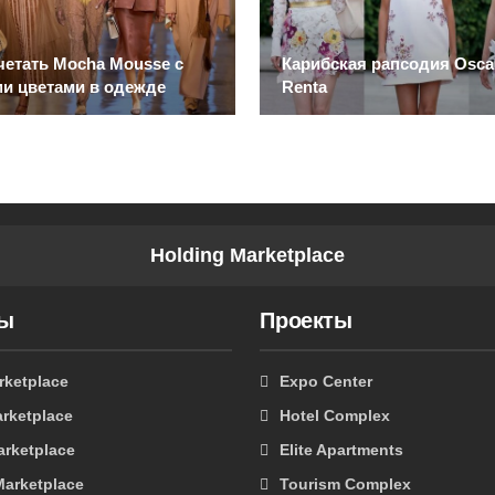
четать Mocha Mousse с
Карибская рапсодия Oscar
и цветами в одежде
Renta
Holding Marketplace
ты
Проекты
rketplace
Expo Center
rketplace
Hotel Complex
arketplace
Elite Apartments
Marketplace
Tourism Complex