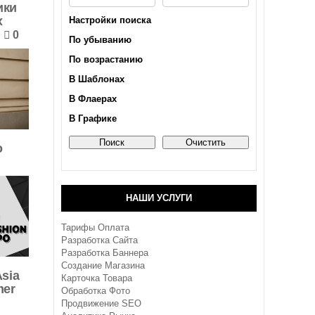
ики
х
Настройки поиска
0
По убыванию
По возрастанию
В Шаблонах
В Флаерах
В Графике
о
НАШИ УСЛУГИ
Тарифы Оплата
Разработка Сайта
Разработка Баннера
Создание Магазина
Asia
Карточка Товара
mer
Обработка Фото
Продвижение SEO