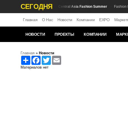
СЕГОДНЯ
Expo Central Asia Fashion Summer
Fashion Новости
Fashion Нов
Главная
О Нас
Новости
Компании
EXPO
Маркет
НОВОСТИ
ПРОЕКТЫ
КОМПАНИИ
МАРК
Главная
»
Новости
Share
Facebook
Twitter
Email
Материалов нет