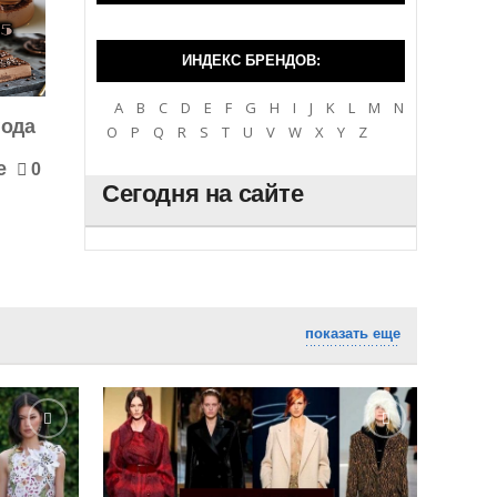
ИНДЕКС БРЕНДОВ:
A
B
C
D
E
F
G
H
I
J
K
L
M
N
года
O
P
Q
R
S
T
U
V
W
X
Y
Z
e
0
Сегодня на сайте
показать еще