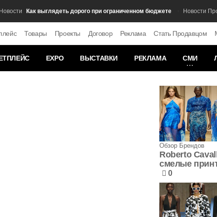
Как выглядеть дорого при ограниченном бюджете
ости
Новости Произ
плейс
Товары
Проекты
Договор
Реклама
Стать Продавцом
ЕТПЛЕЙС
EXPO
ВЫСТАВКИ
РЕКЛАМА
СМИ
Обзор Брендов
Roberto Cavall
смелые прин
0