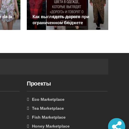
 de la
Как выглядеть дорого при
Соч
ограниченном бюджете
цве
Проекты
Eco Marketplace
Tea Marketplace
Fish Marketplace
Honey Marketplace