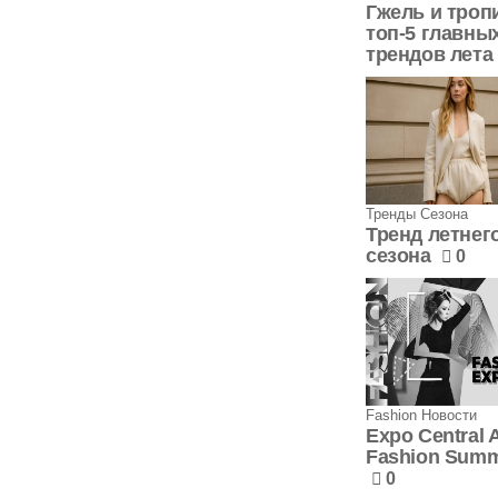
Гжель и троп
топ-5 главны
трендов лета
Тренды Сезона
Тренд летнег
сезона
0
Fashion Новости
Expo Central 
Fashion Sum
0