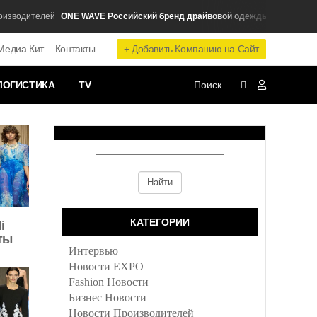
ONE WAVE Российский бренд драйвовой одежды
водителей
Fashion Но
+ Добавить Компанию на Сайт
Медиа Кит
Контакты
ЛОГИСТИКА
TV
КАТЕГОРИИ
i
ты
Интервью
Новости EXPO
Fashion Новости
Бизнес Новости
Новости Производителей