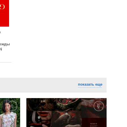
а
дежды
N
показать еще