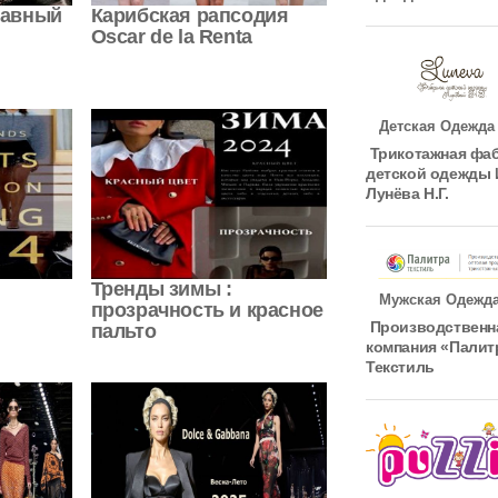
лавный
Карибская рапсодия
Oscar de la Renta
Детская Одежда
Трикотажная фа
детской одежды
Лунёва Н.Г.
Тренды зимы :
Мужская Одежд
прозрачность и красное
Производственн
пальто
компания «Палит
Текстиль