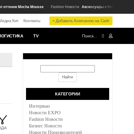
тенок Mocha Mousse
Аксессуары к Mocha Mousse: соз
Fashion Новости
+ Добавить Компанию на Сайт
Медиа Кит
Контакты
ЛОГИСТИКА
TV
и
КАТЕГОРИИ
Интервью
Новости EXPO
Fashion Новости
Бизнес Новости
Новости Производителей