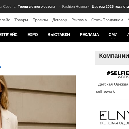
Тренд летнего сезона
Цветом 2026 года стал от
зона
Fashion Новости
плейс
Товары
Проекты
Договор
Реклама
Стать Продавцом
ЕТПЛЕЙС
EXPO
ВЫСТАВКИ
РЕКЛАМА
СМИ
Компани
а
Детская Одежда
selfiework