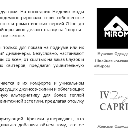
ндустрии. На последних Неделях моды
продемонстрировали свои собственные
тных и романтических версий Chloe до
зайнеры явно делают ставку на "шорты -
этом сезоне.
 только для показа на подиуме или их
и? Дизайнеры, безусловно, настаивают
Мужская Одежд
 со всем, от сшитых на заказ блузок и
Швейная компан
х свитеров, предлагая удивительную
«Миром
ючается в их комфорте и уникальном
здесущих джинсов-скинни и облегающих
ную альтернативу для более теплой
интажной эстетики, предлагая отсылку
яризующий. Критики утверждают, что
иально добавляя объем тому, кто ее
Женская Одежд