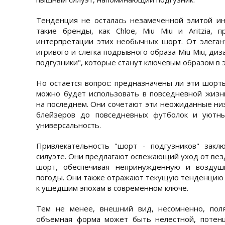
Тенденция не осталась незамеченной элитой и
такие бренды, как Chloe, Miu Miu и Aritzia, 
интерпретации этих необычных шорт. От элеган
игривого и слегка подрывного образа Miu Miu, ди
подгузники", которые станут ключевым образом в 
Но остается вопрос: предназначены ли эти шорты
можно будет использовать в повседневной жизн
на последнем. Они сочетают эти неожиданные низы
блейзеров до повседневных футболок и уютны
универсальность.
Привлекательность "шорт - подгузников" закл
силуэте. Они предлагают освежающий уход от ве
шорт, обеспечивая непринужденную и воздуш
погоды. Они также отражают текущую тенденцию в
к ушедшим эпохам в современном ключе.
Тем не менее, внешний вид, несомненно, пол
объемная форма может быть нелестной, потенц