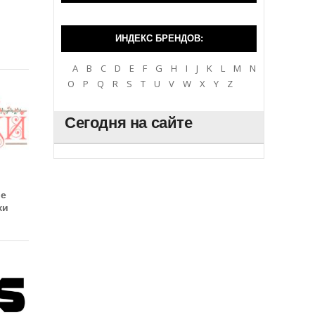
ИНДЕКС БРЕНДОВ:
A
B
C
D
E
F
G
H
I
J
K
L
M
N
O
P
Q
R
S
T
U
V
W
X
Y
Z
Сегодня на сайте
ое
ки