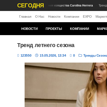
СЕГОДНЯ
Симфония изящества Carolina Herrera
Обзор Брендов
Тренды Се
Главная
О Нас
Новости
Компании
EXPO
Маркет
НОВОСТИ
ПРОЕКТЫ
КОМПАНИИ
МАРК
Тренд летнего сезона
123550
15.05.2026, 13:34
0
Тренды Сезон