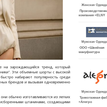
Женская Одежд
Производственн
компания «ELNY
Мужская Одежд
ООО «Швейная
мануфактура
е на зарождающийся тренд, который
зники". Эти объемные шорты с высокой
 быстро набирают популярность среди
стных брендов и вызывая одновременно
Мужская Одежд
они обычно изготавливаются из легких
Трикотажная фа
 присборенными штанинами, создающими
«Алегро