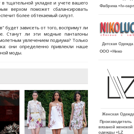
 в тщательной укладке и учете вашего
Фабрика «Iv-capr
ным верхом поможет сбалансировать
спечит более обтекаемый силуэт.
в" будет зависеть от того, воспримут ли
е. Станут ли эти модные панталоны
имолетным увлечением подиума? Только
Детская Одежда
яка: они определенно привлекли наше
ООО «Нико
нной моды.
Женская Одежд
Производитель
вязаной женской
одежды «LZ