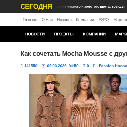
СЕГОДНЯ
Сочетание черного и золотого цвета: тренды
Fashion Новости
Т
Главная
О Нас
Новости
Компании
EXPO
Маркет
НОВОСТИ
ПРОЕКТЫ
КОМПАНИИ
МАРК
Как сочетать Mocha Mousse с др
141550
09.03.2026, 04:50
0
Fashion Ново