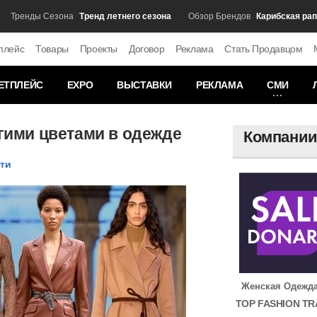
Тренд летнего сезона
Карибская рапсодия
ренды Сезона
Обзор Брендов
плейс
Товары
Проекты
Договор
Реклама
Стать Продавцом
ЕТПЛЕЙС
EXPO
ВЫСТАВКИ
РЕКЛАМА
СМИ
угими цветами в одежде
Компани
сти
Женская Одежд
TOP FASHION TR