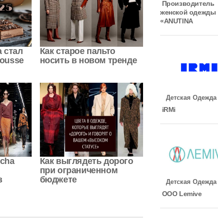
Производитель
женской одежды
«ANUTINA
а стал
Как старое пальто
ousse
носить в новом тренде
Детская Одежда
iRMi
ocha
Как выглядеть дорого
при ограниченном
з
бюджете
Детская Одежда
ООО Lemive