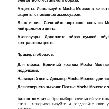
элегантного и стильного образа.
Акценты:
Используйте Mocha Mousse в качеств
акценты с помощью аксессуаров.
Верх и низ:
Сочетайте верхнюю часть из M
нейтрального цвета.
Аксессуары:
Дополните образ сумкой, обу
контрастном цвете.
Примеры образов:
Для офиса:
Брючный костюм Mocha Mousse 
лодочками.
На каждый день:
Джемпер Mocha Mousse, джинсы
Для вечернего выхода:
Платье Mocha Mousse с 
Важно помнить:
При выборе сочетаний учитыва
стиль. Экспериментируйте и создавайте свои 
Mousse!