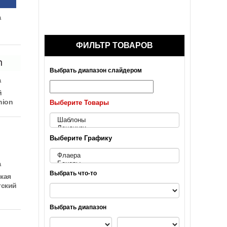
а
ФИЛЬТР ТОВАРОВ
Выбрать диапазон слайдером
а
й
hion
Выберите Товары
Выберите Графику
а
Выбрать что-то
кая
гский
Выбрать диапазон