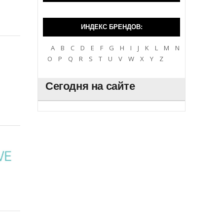
ИНДЕКС БРЕНДОВ:
A
B
C
D
E
F
G
H
I
J
K
L
M
N
O
P
Q
R
S
T
U
V
W
X
Y
Z
Сегодня на сайте