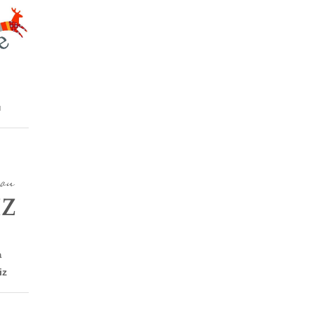
н
а
iz