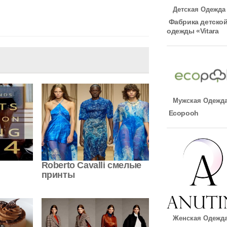
Детская Одежда
Фабрика детско
одежды «Vitara
Мужская Одежд
Ecopooh
Roberto Cavalli смелые
принты
Женская Одежд