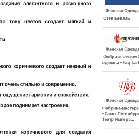
здания элегантного и роскошного
Женская Одежд
СТИЛЬНОВЪ
по тону цветов создает мягкий и
ти.
Женская Одежд
Фабрика женско
одежды «Faq-fas
окого коричневого создает нежный и
т очень стильно и современно.
т ощущение гармонии и спокойствия.
Женская Одежд
торое поднимает настроение.
Фабрика-мастерс
«Санкт-Петербур
Театр Имперс...
тенки коричневого для создания