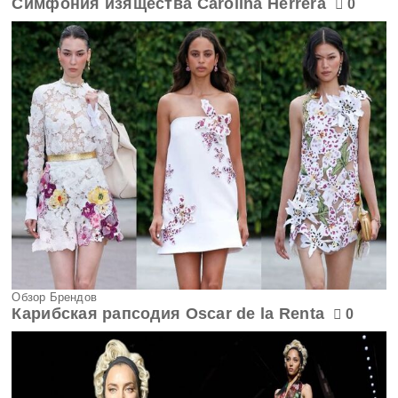
Симфония изящества Carolina Herrera
0
Обзор Брендов
Карибская рапсодия Oscar de la Renta
0