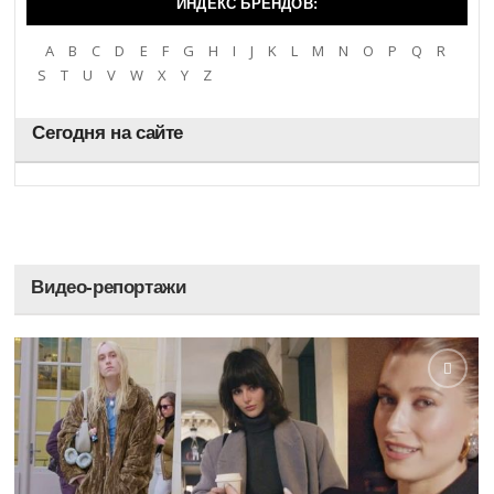
ИНДЕКС БРЕНДОВ:
A
B
C
D
E
F
G
H
I
J
K
L
M
N
O
P
Q
R
S
T
U
V
W
X
Y
Z
Сегодня на сайте
Видео-репортажи