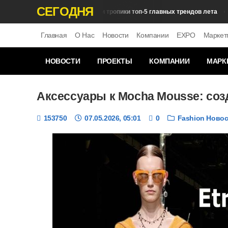
СЕГОДНЯ
Гжель и тропики топ-5 главных трендов лета
Тренды Сезона
Обз
Главная
О Нас
Новости
Компании
EXPO
Маркет
НОВОСТИ
ПРОЕКТЫ
КОМПАНИИ
МАРК
Аксессуары к Mocha Mousse: со
153750
07.05.2026, 05:01
0
Fashion Ново