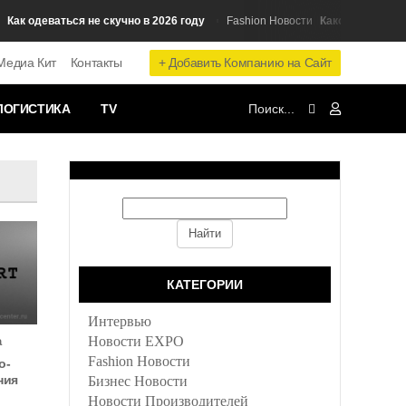
 одеваться не скучно в 2026 году
Какой стиль пальто 
Fashion Новости
+ Добавить Компанию на Сайт
Медиа Кит
Контакты
ЛОГИСТИКА
TV
и
КАТЕГОРИИ
Интервью
Новости EXPO
а
Fashion Новости
о-
ния
Бизнес Новости
Новости Производителей