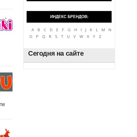
ИНДЕКС БРЕНДОВ:
A
B
C
D
E
F
G
H
I
J
K
L
M
N
O
P
Q
R
S
T
U
V
W
X
Y
Z
Сегодня на сайте
ТМ