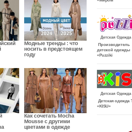
«Миром
Детская Одежда
йский
Модные тренды : что
Производитель
й
носить в предстоящем
детской одежды
году
«Puzziki
Детская Одежда
Детская одежда 
«KISU»
й
Как сочетать Mocha
Mousse с другими
ва
цветами в одежде