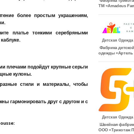
Фабрика трикот
ТМ «Amadeus Fam
тение более простым украшениям,
ви.
ите платье тонкими серебряными
каблуке.
Детская Одежда
Фабрика детско
одежды «Артель
ми плечами подойдут крупные серьги
ящные кулоны.
разные стили и материалы, чтобы
ны гармонировать друг с другом и с
Детская Одежда
ousse:
Швейная фабри
ООО «Трикотаж 