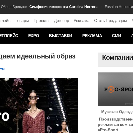
Симфония изящества Carolina Herrera
Как
ор Брендов
Fashion Новости
плейс
Товары
Проекты
Договор
Реклама
Стать Продавцом
ЕТПЛЕЙС
EXPO
ВЫСТАВКИ
РЕКЛАМА
СМИ
здаем идеальный образ
Компани
сти
Мужская Одежд
Производственн
рекламная компа
«Pro-Sport