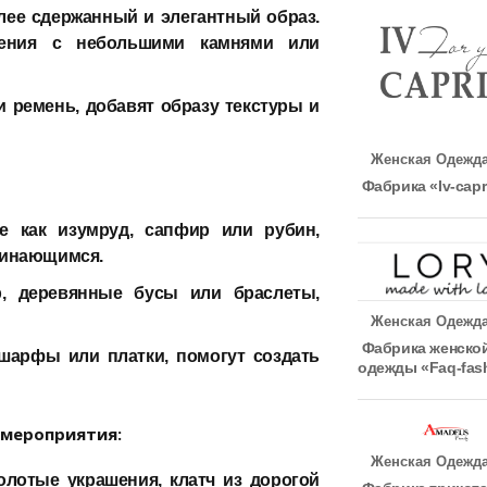
ее сдержанный и элегантный образ.
шения с небольшими камнями или
и ремень, добавят образу текстуры и
Женская Одежд
Фабрика «Iv-capr
е как изумруд, сапфир или рубин,
оминающимся.
, деревянные бусы или браслеты,
Женская Одежд
Фабрика женско
 шарфы или платки, помогут создать
одежды «Faq-fas
 мероприятия:
Женская Одежд
лотые украшения, клатч из дорогой