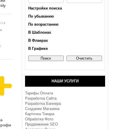
ажа
ily
Настройки поиска
По убыванию
По возрастанию
В Шаблонах
В Флаерах
й
В Графике
НАШИ УСЛУГИ
Тарифы Оплата
Разработка Сайта
Разработка Баннера
Создание Магазина
Карточка Товара
Обработка Фото
ка
Продвижение SEO
Профи