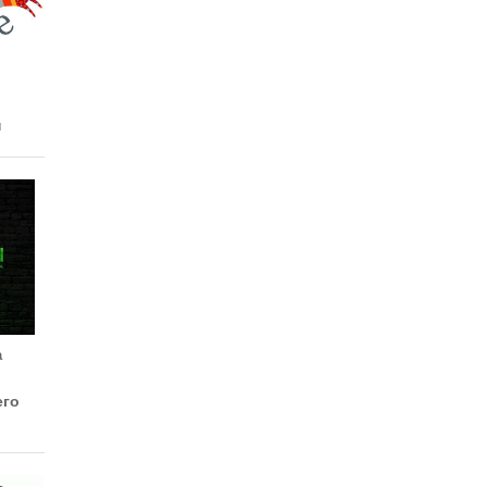
н
а
его