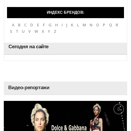
ИНДЕКС БРЕНДОВ:
A
B
C
D
E
F
G
H
I
J
K
L
M
N
O
P
Q
R
S
T
U
V
W
X
Y
Z
Сегодня на сайте
Видео-репортажи