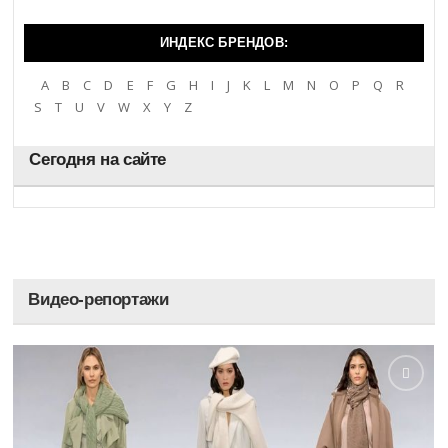
ИНДЕКС БРЕНДОВ:
A
B
C
D
E
F
G
H
I
J
K
L
M
N
O
P
Q
R
S
T
U
V
W
X
Y
Z
Сегодня на сайте
Видео-репортажи