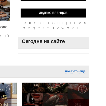
ИНДЕКС БРЕНДОВ:
A
B
C
D
E
F
G
H
I
J
K
L
M
N
года
O
P
Q
R
S
T
U
V
W
X
Y
Z
e
0
Сегодня на сайте
показать еще