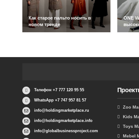
Как старое пальто носить в
ONE W
новом тренде
высок
Проек
Телефон +7 777 120 95 55
WhatsApp +7 747 957 81 57
Zoo Ma
info@holdingmarketplace.ru
Kids Ma
info@holdingmarketplace.info
Toys M
info@globalbusinessproject.com
Mebel 