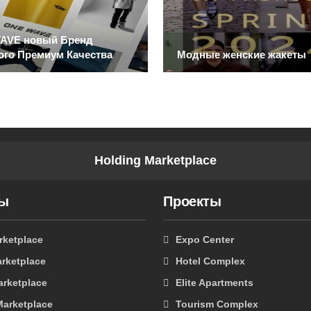
AVE новый Бренд
ого Премиум Качества
Модные женские жакеты
Holding Marketplace
ты
Проекты
rketplace
Expo Center
rketplace
Hotel Complex
arketplace
Elite Apartments
Marketplace
Tourism Complex