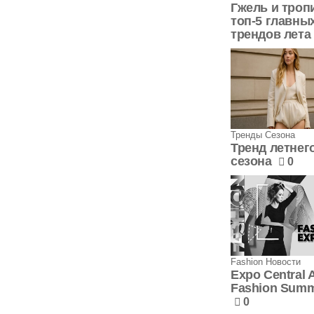
Гжель и троп
топ-5 главны
трендов лета
Тренды Сезона
Тренд летнег
сезона
0
Fashion Новости
Expo Central 
Fashion Sum
0