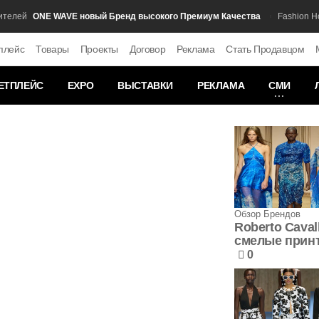
ONE WAVE новый Бренд высокого Премиум Качества
лей
Fashion Ново
плейс
Товары
Проекты
Договор
Реклама
Стать Продавцом
ЕТПЛЕЙС
EXPO
ВЫСТАВКИ
РЕКЛАМА
СМИ
Обзор Брендов
Roberto Cavall
смелые прин
0