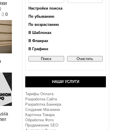
ики
х
Настройки поиска
0
По убыванию
По возрастанию
В Шаблонах
В Флаерах
В Графике
о
НАШИ УСЛУГИ
Тарифы Оплата
Разработка Сайта
Разработка Баннера
Создание Магазина
Asia
Карточка Товара
mer
Обработка Фото
Продвижение SEO