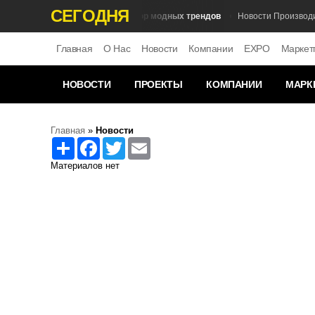
СЕГОДНЯ
Обзор модных трендов
Fashion Новости
Новости Производите
Главная
О Нас
Новости
Компании
EXPO
Маркет
НОВОСТИ
ПРОЕКТЫ
КОМПАНИИ
МАРК
Главная
»
Новости
Share
Facebook
Twitter
Email
Материалов нет