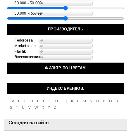
30.000 - 50.000
50.000 и более
ПРОИЗВОДИТЕЛЬ
Fedorossa
Marketplace
Flairlik
Эксклюзивчик
ФИЛЬТР ПО ЦВЕТАМ
ИНДЕКС БРЕНДОВ:
A
B
C
D
E
F
G
H
I
J
K
L
M
N
O
P
Q
R
S
T
U
V
W
X
Y
Z
Сегодня на сайте