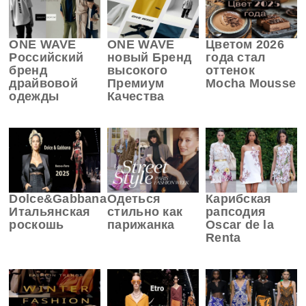
ONE WAVE
ONE WAVE
Цветом 2026
Российский
новый Бренд
года стал
бренд
высокого
оттенок
драйвовой
Премиум
Mocha Mousse
одежды
Качества
Dolce&Gabbana
Одеться
Карибская
Итальянская
стильно как
рапсодия
роскошь
парижанка
Oscar de la
Renta