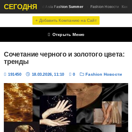
СЕГОДНЯ
Expo Central Asia Fashion Summer
Как старо
Новости
Fashion Новости
+ Добавить Компанию на Сайт
Открыть Меню
Сочетание черного и золотого цвета:
тренды
191450
18.03.2026, 11:10
0
Fashion Новости