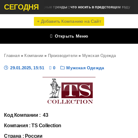
СЕГОДНЯ
Модные тренды : что носить в предстоящем году
Fashion Новости
О
+ Добавить Компанию на Сайт
Открыть Меню
Главная
»
Компании
»
Производители
»
Мужская Одежда
29.01.2025, 15:51
0
Мужская Одежда
Код Компании :
43
Компания :
TS Collection
Страна :
России