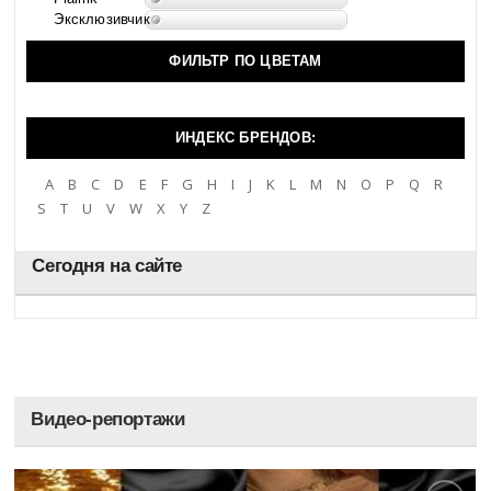
Эксклюзивчик
ФИЛЬТР ПО ЦВЕТАМ
ИНДЕКС БРЕНДОВ:
A
B
C
D
E
F
G
H
I
J
K
L
M
N
O
P
Q
R
S
T
U
V
W
X
Y
Z
Сегодня на сайте
Видео-репортажи