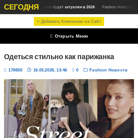
СЕГОДНЯ
Какой стиль пальто будет актуален в 2026
Аксес
ти
Fashion Новости
+ Добавить Компанию на Сайт
Открыть Меню
Одеться стильно как парижанка
178650
16.03.2026, 13:46
0
Fashion Новости